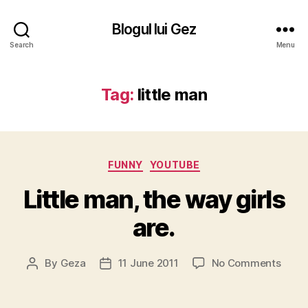
Blogul lui Gez
Search
Menu
Tag:
little man
Categories
FUNNY
YOUTUBE
Little man, the way girls
are.
on
By
Geza
11 June 2011
No Comments
Post
Post
Little
author
date
man,
the