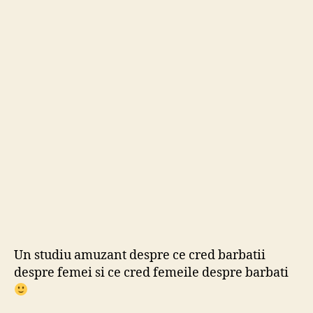
way
girls
are.
Un studiu amuzant despre ce cred barbatii
despre femei si ce cred femeile despre barbati