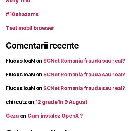
Sony Trio
#10shazams
Test mobil browser
Comentarii recente
Flucus IoaN
on
SCNet Romania frauda sau real?
Flucus IoaN
on
SCNet Romania frauda sau real?
Flucus IoaN
on
SCNet Romania frauda sau real?
chircutz
on
12 grade în 9 August
Geza
on
Cum instalez OpenX ?