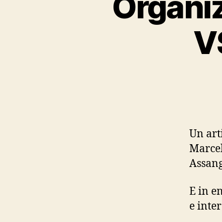
Organiz
V
Un arti
Marcel
Assang
E in e
e inte