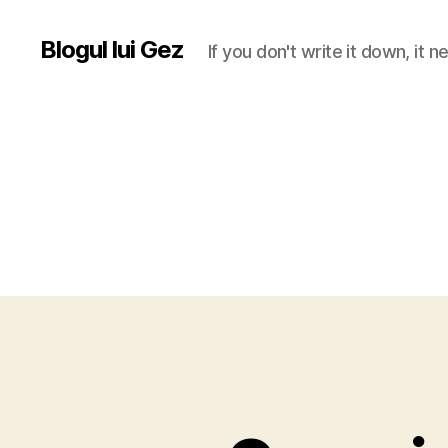
Blogul lui Gez
If you don't write it down, it