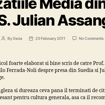
atiile Media di
S. Julian Assan
By
Geza
23 February 2011
No Comments
Post
Post
author
date
col foarte elaborat si bine scris de catre Prof.
lo Ferrada-Noli despre presa din Suedia si Ju
J
e.
ngleza si dureaza ceva pana il terminati de citi
resant pentru cultura generala, asa ca il reco