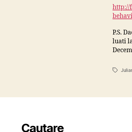
http:/
behavi
P.S. D
luati l
Decemb
Juli
Tags
Cautare