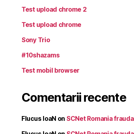
Test upload chrome 2
Test upload chrome
Sony Trio
#10shazams
Test mobil browser
Comentarii recente
Flucus IoaN
on
SCNet Romania frauda 
Flucus IoaN
on
SCNet Romania frauda 