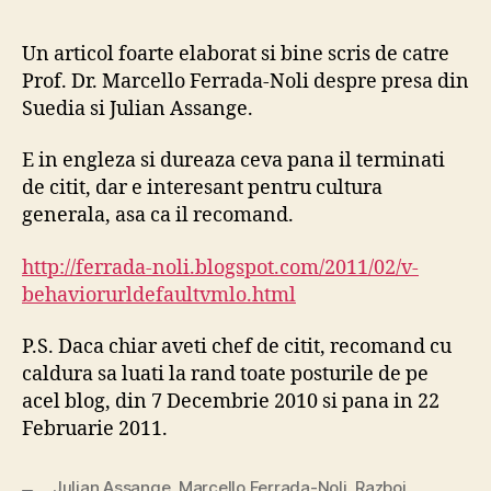
Me
din
Un articol foarte elaborat si bine scris de catre
Su
Prof. Dr. Marcello Ferrada-Noli despre presa din
VS
Suedia si Julian Assange.
Jul
As
E in engleza si dureaza ceva pana il terminati
de citit, dar e interesant pentru cultura
generala, asa ca il recomand.
http://ferrada-noli.blogspot.com/2011/02/v-
behaviorurldefaultvmlo.html
P.S. Daca chiar aveti chef de citit, recomand cu
caldura sa luati la rand toate posturile de pe
acel blog, din 7 Decembrie 2010 si pana in 22
Februarie 2011.
Julian Assange
,
Marcello Ferrada-Noli
,
Razboi