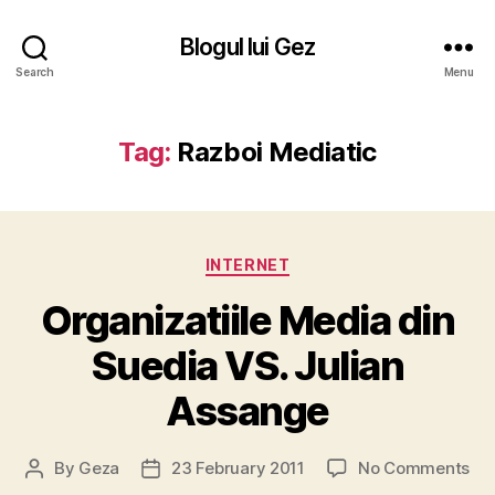
Blogul lui Gez
Search
Menu
Tag:
Razboi Mediatic
Categories
INTERNET
Organizatiile Media din
Suedia VS. Julian
Assange
on
By
Geza
23 February 2011
No Comments
Post
Post
Org
author
date