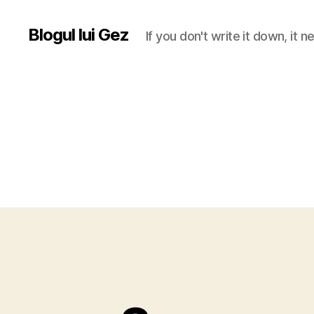
Blogul lui Gez
If you don't write it down, it