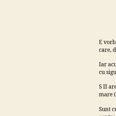
E vor
care, 
Iar ac
cu sig
S II a
mare (
Sunt c