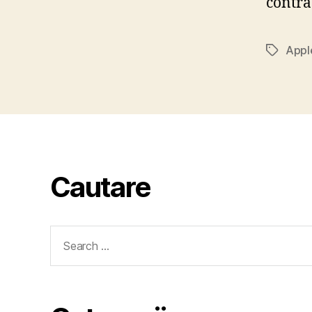
contra
Appl
Tags
Cautare
Search
for: