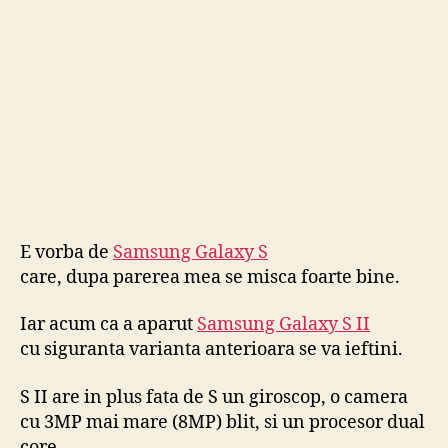
–
feno
de
rapid
E vorba de
Samsung Galaxy S
care, dupa parerea mea se misca foarte bine.
Iar acum ca a aparut
Samsung Galaxy S II
cu siguranta varianta anterioara se va ieftini.
S II are in plus fata de S un giroscop, o camera
cu 3MP mai mare (8MP) blit, si un procesor dual
core.