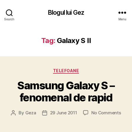
Blogul lui Gez
Search
Menu
Tag:
Galaxy S II
Categories
TELEFOANE
Samsung Galaxy S –
fenomenal de rapid
on
By
Geza
29 June 2011
No Comments
Post
Post
Sam
author
date
Gala
S