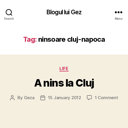
Blogul lui Gez
Search
Menu
Tag:
ninsoare cluj-napoca
Categories
LIFE
A nins la Cluj
on
By
Geza
15 January 2012
1 Comment
Post
Post
A
author
date
nins
la
Cluj