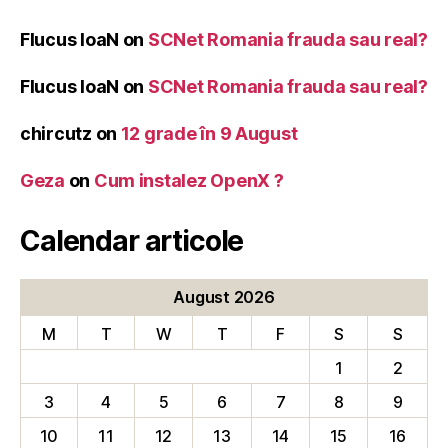
Flucus IoaN
on
SCNet Romania frauda sau real?
Flucus IoaN
on
SCNet Romania frauda sau real?
chircutz
on
12 grade în 9 August
Geza
on
Cum instalez OpenX ?
Calendar articole
August 2026
M
T
W
T
F
S
S
1
2
3
4
5
6
7
8
9
10
11
12
13
14
15
16