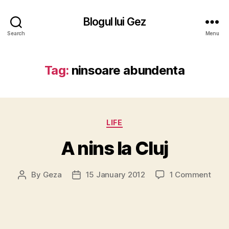
Blogul lui Gez
Search
Menu
Tag:
ninsoare abundenta
Categories
LIFE
A nins la Cluj
on
By
Geza
15 January 2012
1 Comment
Post
Post
A
author
date
nins
la
Cluj