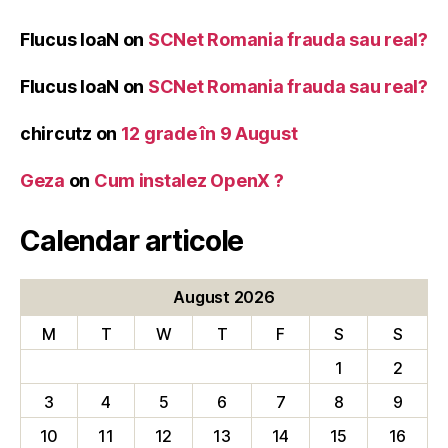
Flucus IoaN
on
SCNet Romania frauda sau real?
Flucus IoaN
on
SCNet Romania frauda sau real?
chircutz
on
12 grade în 9 August
Geza
on
Cum instalez OpenX ?
Calendar articole
August 2026
M
T
W
T
F
S
S
1
2
3
4
5
6
7
8
9
10
11
12
13
14
15
16