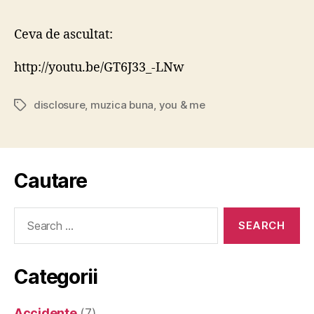
–
You
Ceva de ascultat:
&
Me
http://youtu.be/GT6J33_-LNw
(Flum
Remix
disclosure
,
muzica buna
,
you & me
[feat.
Tags
Eliza
Doolit
Cautare
Search
for:
Categorii
Accidente
(7)