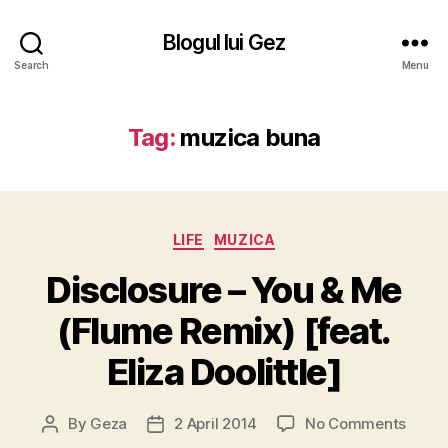
Blogul lui Gez
Search
Menu
Tag:
muzica buna
Categories
LIFE
MUZICA
Disclosure – You & Me
(Flume Remix) [feat.
Eliza Doolittle]
on
By
Geza
2 April 2014
No Comments
Post
Post
Discl
author
date