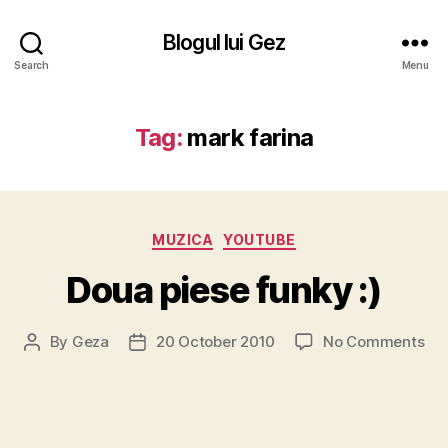
Blogul lui Gez
Search
Menu
Tag:
mark farina
Categories
MUZICA
YOUTUBE
Doua piese funky :)
on
By
Geza
20 October 2010
No Comments
Post
Post
Do
author
date
pie
fun
:)