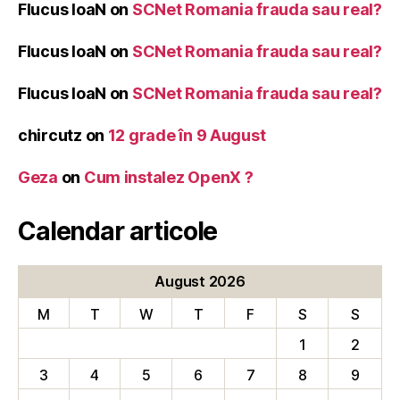
Flucus IoaN
on
SCNet Romania frauda sau real?
Flucus IoaN
on
SCNet Romania frauda sau real?
Flucus IoaN
on
SCNet Romania frauda sau real?
chircutz
on
12 grade în 9 August
Geza
on
Cum instalez OpenX ?
Calendar articole
August 2026
M
T
W
T
F
S
S
1
2
3
4
5
6
7
8
9