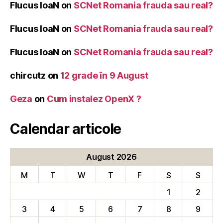
Flucus IoaN
on
SCNet Romania frauda sau real?
Flucus IoaN
on
SCNet Romania frauda sau real?
Flucus IoaN
on
SCNet Romania frauda sau real?
chircutz
on
12 grade în 9 August
Geza
on
Cum instalez OpenX ?
Calendar articole
August 2026
M
T
W
T
F
S
S
1
2
3
4
5
6
7
8
9