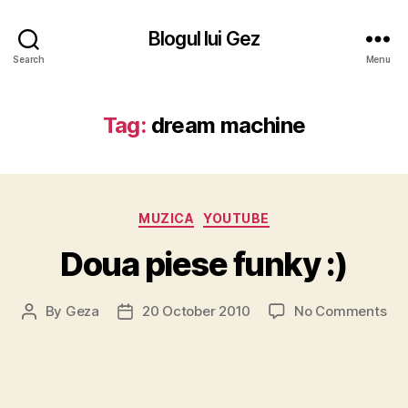
Blogul lui Gez
Search
Menu
Tag:
dream machine
Categories
MUZICA
YOUTUBE
Doua piese funky :)
on
By
Geza
20 October 2010
No Comments
Post
Post
Do
author
date
pie
fun
:)