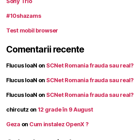
Sony Trio
#10shazams
Test mobil browser
Comentarii recente
Flucus IoaN
on
SCNet Romania frauda sau real?
Flucus IoaN
on
SCNet Romania frauda sau real?
Flucus IoaN
on
SCNet Romania frauda sau real?
chircutz
on
12 grade în 9 August
Geza
on
Cum instalez OpenX ?