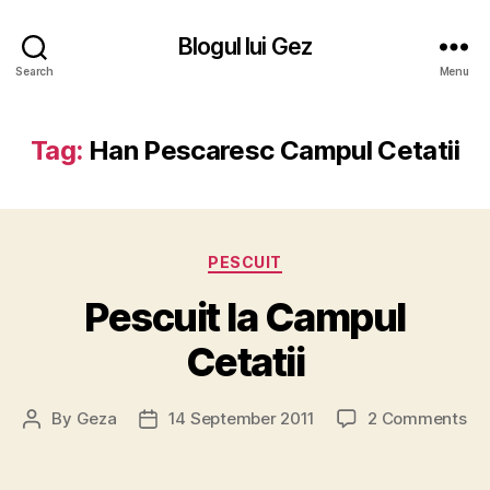
Blogul lui Gez
Search
Menu
Tag:
Han Pescaresc Campul Cetatii
Categories
PESCUIT
Pescuit la Campul
Cetatii
on
By
Geza
14 September 2011
2 Comments
Post
Post
Pe
author
date
la
Ca