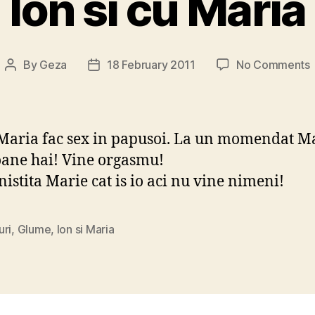
Ion si cu Maria
By
Geza
18 February 2011
No Comments
Post
Post
I
author
date
s
 Maria fac sex in papusoi. La un momendat M
oane hai! Vine orgasmu!
inistita Marie cat is io aci nu vine nimeni!
uri
,
Glume
,
Ion si Maria