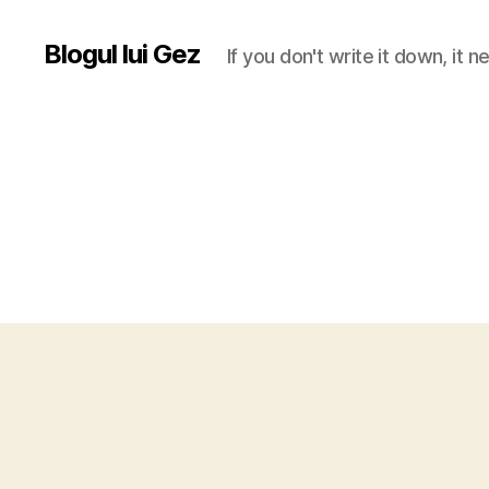
Blogul lui Gez
If you don't write it down, it