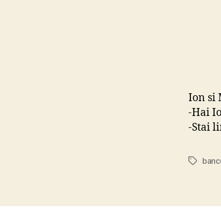
Ion si
-Hai I
-Stai l
banc
Tags