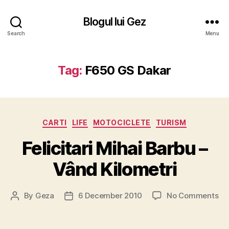
Blogul lui Gez
Search
Menu
Tag:
F650 GS Dakar
Categories
CARTI
LIFE
MOTOCICLETE
TURISM
Felicitari Mihai Barbu –
Vând Kilometri
on
By
Geza
6 December 2010
No Comments
Post
Post
Fel
author
date
Mi
Ba