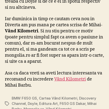
treaba cu Doyle si de ce e el in spotul respectiv
si nu altcineva.
Iar duminica in timp ce cautam ceva nou in
Diverta am pus mana pe cartea scrisa de Mihai-
Vând Kilometri
. Si nu stiu pentru ce motiv
(poate pentru simplul fapt ca avem o pasiune in
comun), dar m-am bucurat nespus de mult
pentru el, si ma gandeam ca tot ce a scris pe
mongolia.ro ar fi fost super sa apara intr-o carte,
si uite ca a aparut.
Asa ca daca vreti sa aveti lectura interesanta va
recomand cu incredere
Vând Kilometri
de
Mihai Barbu.
BMW F650 GS
,
Cartea Vând Kilometri
,
Discovery
Channel
,
Doyle
,
Editura Art
,
F650 GS Dakar
,
Mihai
Tags
Barbu
,
Mongolia.ro
,
Vând Kilometri