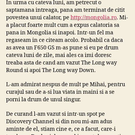
In urma cu cateva luni, am petrecut o
–
saptamana intreaga, pana am terminat de citit
Vâ
povestea unui calator, pe
http://mongolia.ro
. Mi-
Kil
a placut foarte mult cum a expus calatoria sa
pana in Mongolia si inapoi. Intr-un fel ma
regaseam in ce citeam acolo. Probabil ca daca
as avea un F650 GS m-as pune si eu pe drum
cateva luni de zile, mai ales ca imi doresc
treaba asta de cand am vazut The Long way
Round si apoi The Long way Down.
L-am admirat nespus de mult pe Mihai, pentru
curajul sau de a-si lua viata in maini si a se
porni la drum de unul singur.
De curand l-am vazut si intr-un spot pe
Discovery Channel si din nou mi-am adus
aminte de el, stiam cine e, ce a facut, care-i