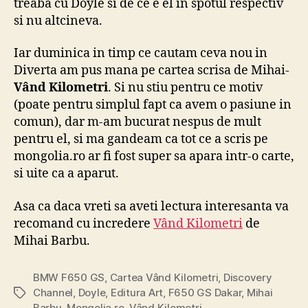
treaba cu Doyle si de ce e el in spotul respectiv
si nu altcineva.
Iar duminica in timp ce cautam ceva nou in
Diverta am pus mana pe cartea scrisa de Mihai-
Vând Kilometri
. Si nu stiu pentru ce motiv
(poate pentru simplul fapt ca avem o pasiune in
comun), dar m-am bucurat nespus de mult
pentru el, si ma gandeam ca tot ce a scris pe
mongolia.ro ar fi fost super sa apara intr-o carte,
si uite ca a aparut.
Asa ca daca vreti sa aveti lectura interesanta va
recomand cu incredere
Vând Kilometri
de
Mihai Barbu.
BMW F650 GS
,
Cartea Vând Kilometri
,
Discovery
Channel
,
Doyle
,
Editura Art
,
F650 GS Dakar
,
Mihai
Tags
Barbu
,
Mongolia.ro
,
Vând Kilometri