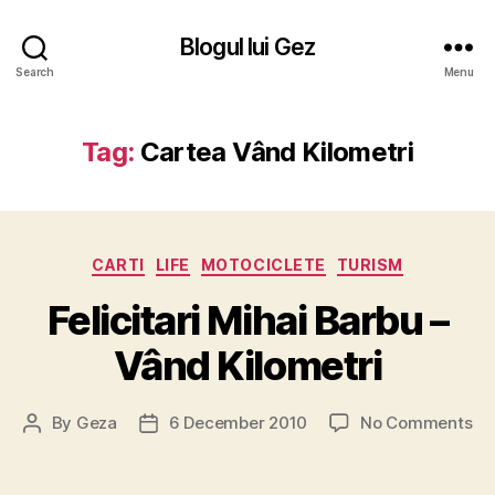
Blogul lui Gez
Search
Menu
Tag:
Cartea Vând Kilometri
Categories
CARTI
LIFE
MOTOCICLETE
TURISM
Felicitari Mihai Barbu –
Vând Kilometri
on
By
Geza
6 December 2010
No Comments
Post
Post
Fel
author
date
Mi
Ba