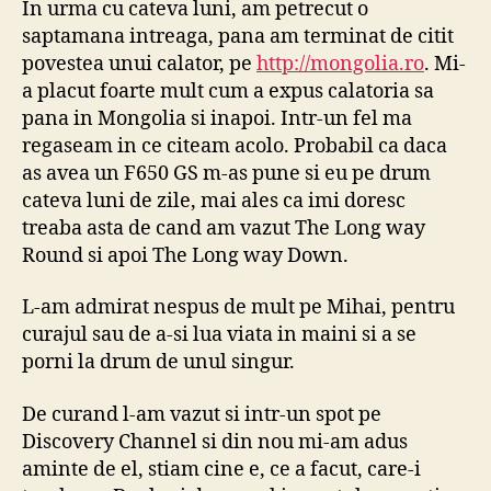
In urma cu cateva luni, am petrecut o
–
saptamana intreaga, pana am terminat de citit
Vâ
povestea unui calator, pe
http://mongolia.ro
. Mi-
Kil
a placut foarte mult cum a expus calatoria sa
pana in Mongolia si inapoi. Intr-un fel ma
regaseam in ce citeam acolo. Probabil ca daca
as avea un F650 GS m-as pune si eu pe drum
cateva luni de zile, mai ales ca imi doresc
treaba asta de cand am vazut The Long way
Round si apoi The Long way Down.
L-am admirat nespus de mult pe Mihai, pentru
curajul sau de a-si lua viata in maini si a se
porni la drum de unul singur.
De curand l-am vazut si intr-un spot pe
Discovery Channel si din nou mi-am adus
aminte de el, stiam cine e, ce a facut, care-i