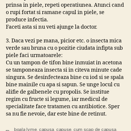
prinsa in piele, repeti operatiunea. Atunci cand
o rupi fortat si ramane capul in piele, se
produce infectia.
Faceti asta si nu veti ajunge la doctor.
3. Daca vezi pe mana, picior etc. o insecta mica
verde sau bruna cu o pozitie ciudata infipta sub
piele faci urmatoarele:
Cu un tampon de tifon bine inmuiat in acetona
se tamponeaza insecta si in citeva minute cade
singura. Se desinfecteaza bine cu iod si se spala
bine mainile cu apa si sapun. Se unge locul cu
alifie de galbenele cu propolis. Se institue
regim cu fructe si legume, iar medicul de
specialitate face tratamen cu antibiotice. Sper
sa nu fie nevoie, dar este bine de retinut.
boala lyme
,
capusa
,
capuse
,
cum scap de capusa
,