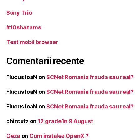
Sony Trio
#10shazams
Test mobil browser
Comentarii recente
Flucus IoaN
on
SCNet Romania frauda sau real?
Flucus IoaN
on
SCNet Romania frauda sau real?
Flucus IoaN
on
SCNet Romania frauda sau real?
chircutz
on
12 grade în 9 August
Geza
on
Cum instalez OpenX ?