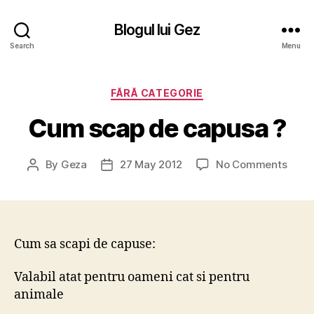
Blogul lui Gez
Search
Menu
Categories
FĂRĂ CATEGORIE
Cum scap de capusa ?
on
By
Geza
27 May 2012
No Comments
Post
Post
Cum
author
date
scap
de
capu
?
Cum sa scapi de capuse:
Valabil atat pentru oameni cat si pentru
animale