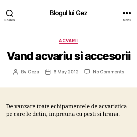
Blogul lui Gez
Search
Menu
Categories
ACVARII
Vand acvariu si accesorii
on
By
Geza
6 May 2012
No Comments
Post
Post
Vand
author
date
acvar
si
acceso
De vanzare toate echipamentele de acvaristica
pe care le detin, impreuna cu pesti si hrana.