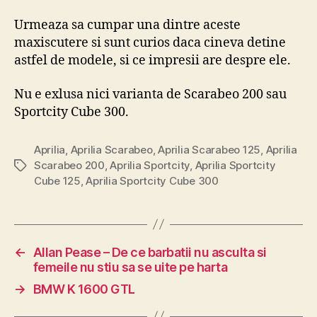
Urmeaza sa cumpar una dintre aceste
maxiscutere si sunt curios daca cineva detine
astfel de modele, si ce impresii are despre ele.
Nu e exlusa nici varianta de Scarabeo 200 sau
Sportcity Cube 300.
Aprilia
,
Aprilia Scarabeo
,
Aprilia Scarabeo 125
,
Aprilia
Scarabeo 200
,
Aprilia Sportcity
,
Aprilia Sportcity
Tags
Cube 125
,
Aprilia Sportcity Cube 300
←
Allan Pease – De ce barbatii nu asculta si
femeile nu stiu sa se uite pe harta
→
BMW K 1600 GTL