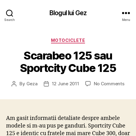
Blogul lui Gez
Search
Menu
Categories
MOTOCICLETE
Scarabeo 125 sau
Sportcity Cube 125
on
By
Geza
12 June 2011
No Comments
Post
Post
Scar
author
date
125
sau
Sport
Cube
Am gasit informatii detaliate despre ambele
125
modele si m-au pus pe ganduri. Sportcity Cube
125 e identic cu fratele mai mare Cube 300, doar