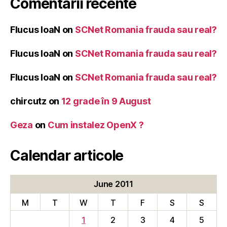
Comentarii recente
Flucus IoaN
on
SCNet Romania frauda sau real?
Flucus IoaN
on
SCNet Romania frauda sau real?
Flucus IoaN
on
SCNet Romania frauda sau real?
chircutz
on
12 grade în 9 August
Geza
on
Cum instalez OpenX ?
Calendar articole
June 2011
M
T
W
T
F
S
S
1
2
3
4
5