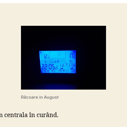
9
Aug
Răcoare in August
 centrala în curând.