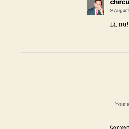
chirc
9 August
Ei, nu!
Your e
Commen