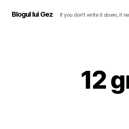
Blogul lui Gez
If you don't write it down, it
12 g