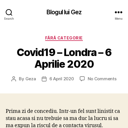
Blogul lui Gez
Search
Menu
Categories
FĂRĂ CATEGORIE
Covid19 – Londra – 6
Aprilie 2020
on
By
Geza
6 April 2020
No Comments
Post
Post
Covid
author
date
–
Londr
–
6
Prima zi de concediu. Intr-un fel sunt linistit ca
Aprili
stau acasa si nu trebuie sa ma duc la lucru si sa
2020
ma expun la riscul de a contacta virusul.