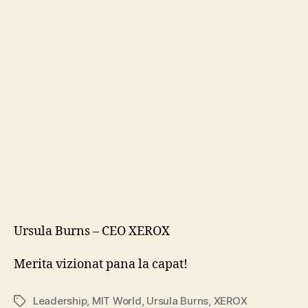
Leade
Ursula Burns – CEO XEROX
Merita vizionat pana la capat!
Leadership
,
MIT World
,
Ursula Burns
,
XEROX
Tags