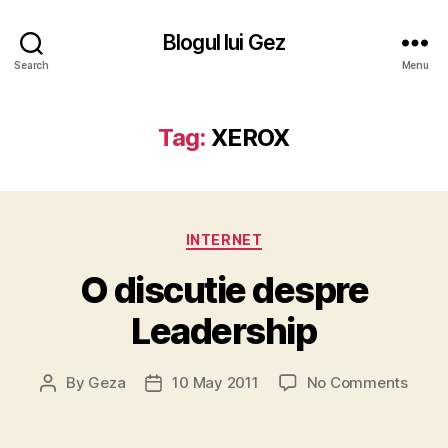
Blogul lui Gez
Search
Menu
Tag:
XEROX
Categories
INTERNET
O discutie despre
Leadership
on
By
Geza
10 May 2011
No Comments
Post
Post
O
author
date
discu
desp