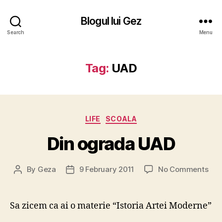
Blogul lui Gez
Search
Menu
Tag:
UAD
Categories
LIFE
SCOALA
Din ograda UAD
on
By
Geza
9 February 2011
No Comments
Post
Post
Din
author
date
ogr
UA
Sa zicem ca ai o materie “Istoria Artei Moderne”