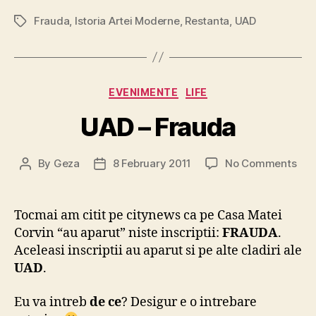
Frauda
,
Istoria Artei Moderne
,
Restanta
,
UAD
Tags
Categories
EVENIMENTE
LIFE
UAD – Frauda
on
By
Geza
8 February 2011
No Comments
Post
Post
UA
author
date
–
Fra
Tocmai am citit pe citynews ca pe Casa Matei
Corvin “au aparut” niste inscriptii:
FRAUDA
.
Aceleasi inscriptii au aparut si pe alte cladiri ale
UAD
.
Eu va intreb
de ce
? Desigur e o intrebare