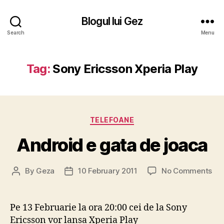
Blogul lui Gez
Search
Menu
Tag:
Sony Ericsson Xperia Play
Categories
TELEFOANE
Android e gata de joaca
on
By
Geza
10 February 2011
No Comments
Post
Post
And
author
date
e
gat
Pe 13 Februarie la ora 20:00 cei de la Sony
de
Ericsson vor lansa Xperia Play