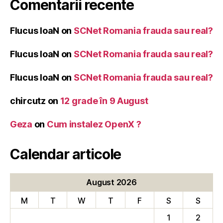
Comentarii recente
Flucus IoaN
on
SCNet Romania frauda sau real?
Flucus IoaN
on
SCNet Romania frauda sau real?
Flucus IoaN
on
SCNet Romania frauda sau real?
chircutz
on
12 grade în 9 August
Geza
on
Cum instalez OpenX ?
Calendar articole
August 2026
M
T
W
T
F
S
S
1
2