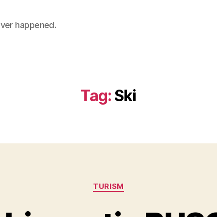
 never happened.
Tag:
Ski
Categories
TURISM