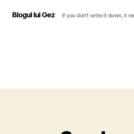
Blogul lui Gez
If you don't write it down, it