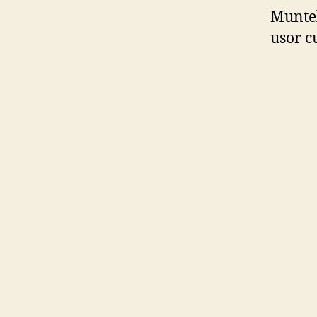
Muntel
usor c