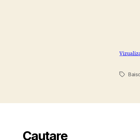
Vizualiz
Bais
Tags
Cautare