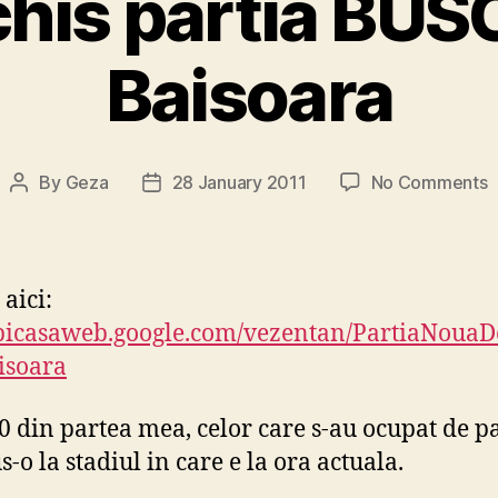
his partia BUS
Baisoara
o
By
Geza
28 January 2011
No Comments
Post
Post
S
author
date
a
d
p
 aici:
/picasaweb.google.com/vezentan/PartiaNoua
d
isoara
l
B
0 din partea mea, celor care s-au ocupat de pa
-o la stadiul in care e la ora actuala.