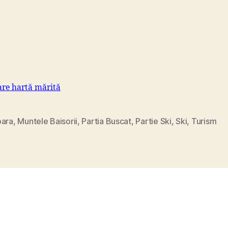
are hartă mărită
oara
,
Muntele Baisorii
,
Partia Buscat
,
Partie Ski
,
Ski
,
Turism