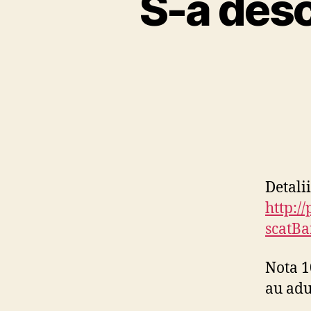
S-a desc
Detalii
http:/
scatBa
Nota 1
au adus