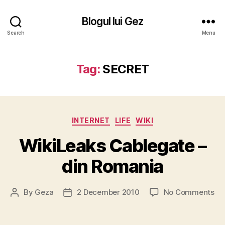
Blogul lui Gez
Search
Menu
Tag:
SECRET
Categories
INTERNET
LIFE
WIKI
WikiLeaks Cablegate –
din Romania
on
By
Geza
2 December 2010
No Comments
Post
Post
Wi
author
date
Ca
–