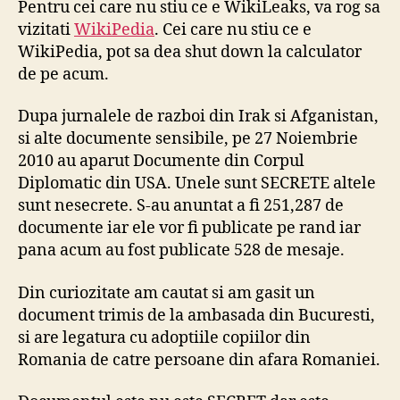
Pentru cei care nu stiu ce e WikiLeaks, va rog sa
di
vizitati
WikiPedia
. Cei care nu stiu ce e
Ro
WikiPedia, pot sa dea shut down la calculator
de pe acum.
Dupa jurnalele de razboi din Irak si Afganistan,
si alte documente sensibile, pe 27 Noiembrie
2010 au aparut Documente din Corpul
Diplomatic din USA. Unele sunt SECRETE altele
sunt nesecrete. S-au anuntat a fi 251,287 de
documente iar ele vor fi publicate pe rand iar
pana acum au fost publicate 528 de mesaje.
Din curiozitate am cautat si am gasit un
document trimis de la ambasada din Bucuresti,
si are legatura cu adoptiile copiilor din
Romania de catre persoane din afara Romaniei.