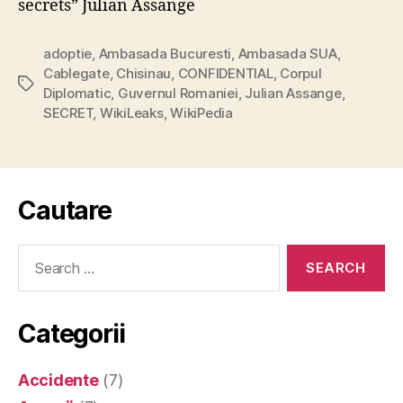
secrets” Julian Assange
adoptie
,
Ambasada Bucuresti
,
Ambasada SUA
,
Cablegate
,
Chisinau
,
CONFIDENTIAL
,
Corpul
Tags
Diplomatic
,
Guvernul Romaniei
,
Julian Assange
,
SECRET
,
WikiLeaks
,
WikiPedia
Cautare
Search
for:
Categorii
Accidente
(7)