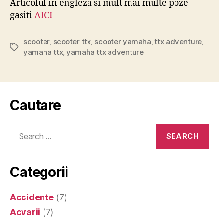
Articolul in engleza si mult mai multe poze
gasiti
AICI
scooter
,
scooter ttx
,
scooter yamaha
,
ttx adventure
,
Tags
yamaha ttx
,
yamaha ttx adventure
Cautare
Search
for:
Categorii
Accidente
(7)
Acvarii
(7)