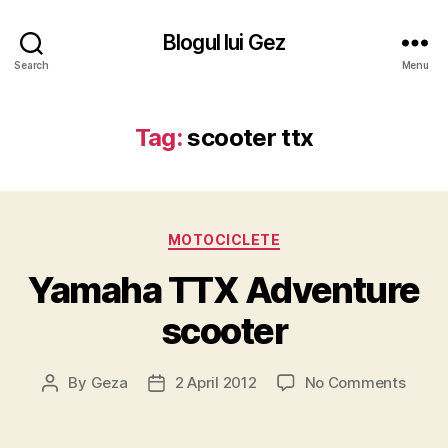
Blogul lui Gez
Search
Menu
Tag:
scooter ttx
Categories
MOTOCICLETE
Yamaha TTX Adventure
scooter
on
By
Geza
2 April 2012
No Comments
Post
Post
Yama
author
date
TTX
Adven