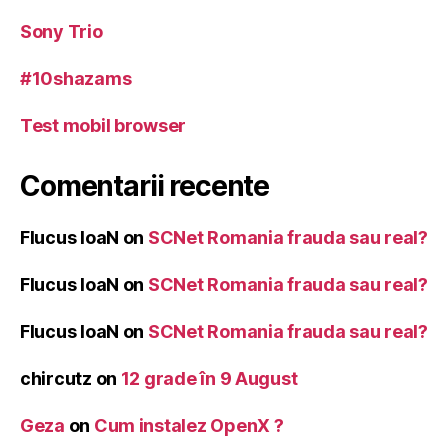
Sony Trio
#10shazams
Test mobil browser
Comentarii recente
Flucus IoaN
on
SCNet Romania frauda sau real?
Flucus IoaN
on
SCNet Romania frauda sau real?
Flucus IoaN
on
SCNet Romania frauda sau real?
chircutz
on
12 grade în 9 August
Geza
on
Cum instalez OpenX ?