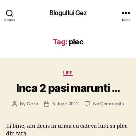
Blogul lui Gez
Search
Menu
Tag:
plec
Categories
LIFE
Inca 2 pasi marunti …
on
By
Geza
5 June 2012
No Comments
Post
Post
Inca
author
date
2
pasi
Ei bine, am decis in urma cu cateva luni sa plec
marun
din tara.