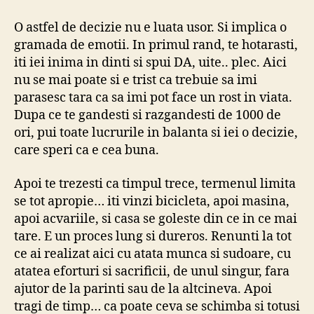
…
O astfel de decizie nu e luata usor. Si implica o
gramada de emotii. In primul rand, te hotarasti,
iti iei inima in dinti si spui DA, uite.. plec. Aici
nu se mai poate si e trist ca trebuie sa imi
parasesc tara ca sa imi pot face un rost in viata.
Dupa ce te gandesti si razgandesti de 1000 de
ori, pui toate lucrurile in balanta si iei o decizie,
care speri ca e cea buna.
Apoi te trezesti ca timpul trece, termenul limita
se tot apropie… iti vinzi bicicleta, apoi masina,
apoi acvariile, si casa se goleste din ce in ce mai
tare. E un proces lung si dureros. Renunti la tot
ce ai realizat aici cu atata munca si sudoare, cu
atatea eforturi si sacrificii, de unul singur, fara
ajutor de la parinti sau de la altcineva. Apoi
tragi de timp… ca poate ceva se schimba si totusi