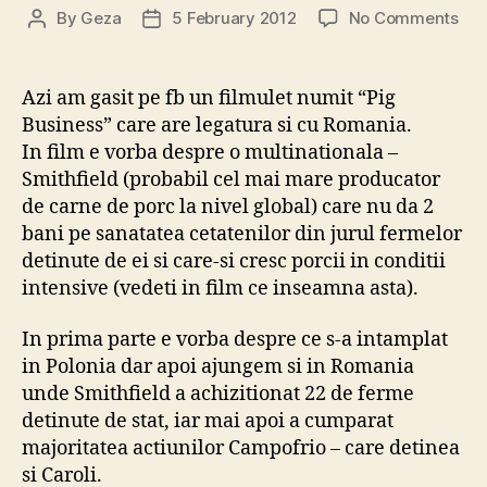
on
By
Geza
5 February 2012
No Comments
Post
Post
Si
author
date
uite
asa
Azi am gasit pe fb un filmulet numit “Pig
nu
Business” care are legatura si cu Romania.
mai
In film e vorba despre o multinationala –
cu
Smithfield (probabil cel mai mare producator
nim
de carne de porc la nivel global) care nu da 2
Car
bani pe sanatatea cetatenilor din jurul fermelor
si
Cam
detinute de ei si care-si cresc porcii in conditii
car
intensive (vedeti in film ce inseamna asta).
s
det
In prima parte e vorba despre ce s-a intamplat
de
in Polonia dar apoi ajungem si in Romania
Smi
unde Smithfield a achizitionat 22 de ferme
detinute de stat, iar mai apoi a cumparat
majoritatea actiunilor Campofrio – care detinea
si Caroli.