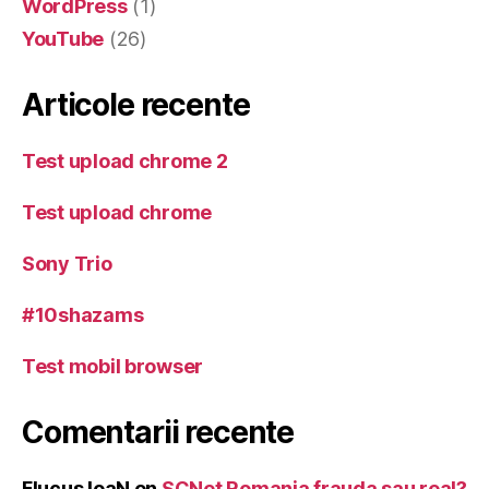
WordPress
(1)
YouTube
(26)
Articole recente
Test upload chrome 2
Test upload chrome
Sony Trio
#10shazams
Test mobil browser
Comentarii recente
Flucus IoaN
on
SCNet Romania frauda sau real?