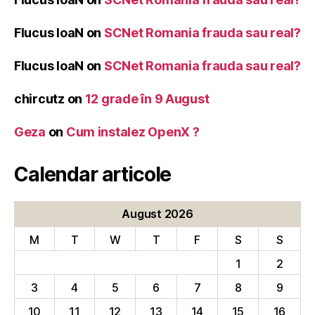
Flucus IoaN
on
SCNet Romania frauda sau real?
Flucus IoaN
on
SCNet Romania frauda sau real?
chircutz
on
12 grade în 9 August
Geza
on
Cum instalez OpenX ?
Calendar articole
August 2026
M
T
W
T
F
S
S
1
2
3
4
5
6
7
8
9
10
11
12
13
14
15
16