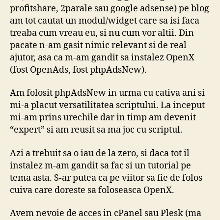
profitshare, 2parale sau google adsense) pe blog
am tot cautat un modul/widget care sa isi faca
treaba cum vreau eu, si nu cum vor altii. Din
pacate n-am gasit nimic relevant si de real
ajutor, asa ca m-am gandit sa instalez OpenX
(fost OpenAds, fost phpAdsNew).
Am folosit phpAdsNew in urma cu cativa ani si
mi-a placut versatilitatea scriptului. La inceput
mi-am prins urechile dar in timp am devenit
“expert” si am reusit sa ma joc cu scriptul.
Azi a trebuit sa o iau de la zero, si daca tot il
instalez m-am gandit sa fac si un tutorial pe
tema asta. S-ar putea ca pe viitor sa fie de folos
cuiva care doreste sa foloseasca OpenX.
Avem nevoie de acces in cPanel sau Plesk (ma