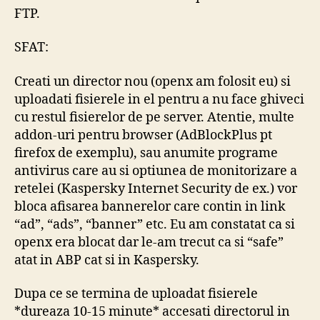
FTP.
SFAT:
Creati un director nou (openx am folosit eu) si
uploadati fisierele in el pentru a nu face ghiveci
cu restul fisierelor de pe server. Atentie, multe
addon-uri pentru browser (AdBlockPlus pt
firefox de exemplu), sau anumite programe
antivirus care au si optiunea de monitorizare a
retelei (Kaspersky Internet Security de ex.) vor
bloca afisarea bannerelor care contin in link
“ad”, “ads”, “banner” etc. Eu am constatat ca si
openx era blocat dar le-am trecut ca si “safe”
atat in ABP cat si in Kaspersky.
Dupa ce se termina de uploadat fisierele
*dureaza 10-15 minute* accesati directorul in