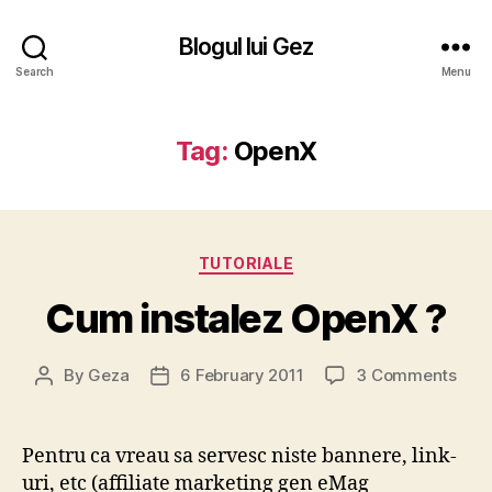
Blogul lui Gez
Search
Menu
Tag:
OpenX
Categories
TUTORIALE
Cum instalez OpenX ?
on
By
Geza
6 February 2011
3 Comments
Post
Post
Cu
author
date
inst
Ope
Pentru ca vreau sa servesc niste bannere, link-
?
uri, etc (affiliate marketing gen eMag