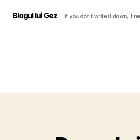
Blogul lui Gez
If you don't write it down, it