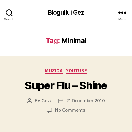
Blogul lui Gez
Search
Menu
Tag:
Minimal
Categories
MUZICA
YOUTUBE
Super Flu – Shine
By
Geza
21 December 2010
Post
Post
author
date
on
No Comments
Super
Flu
–