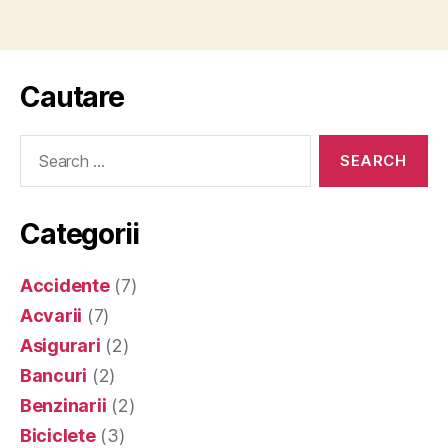
Cautare
Search
for:
Categorii
Accidente
(7)
Acvarii
(7)
Asigurari
(2)
Bancuri
(2)
Benzinarii
(2)
Biciclete
(3)