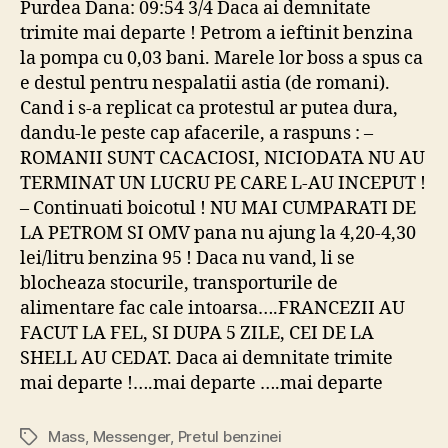
Purdea Dana: 09:54 3/4 Daca ai demnitate
mass
trimite mai departe ! Petrom a ieftinit benzina
urile
la pompa cu 0,03 bani. Marele lor boss a spus ca
de
e destul pentru nespalatii astia (de romani).
pe
Cand i s-a replicat ca protestul ar putea dura,
mess
dandu-le peste cap afacerile, a raspuns : –
ROMANII SUNT CACACIOSI, NICIODATA NU AU
TERMINAT UN LUCRU PE CARE L-AU INCEPUT !
– Continuati boicotul ! NU MAI CUMPARATI DE
LA PETROM SI OMV pana nu ajung la 4,20-4,30
lei/litru benzina 95 ! Daca nu vand, li se
blocheaza stocurile, transporturile de
alimentare fac cale intoarsa….FRANCEZII AU
FACUT LA FEL, SI DUPA 5 ZILE, CEI DE LA
SHELL AU CEDAT. Daca ai demnitate trimite
mai departe !….mai departe ….mai departe
Mass
,
Messenger
,
Pretul benzinei
Tags