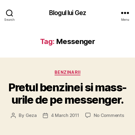
Blogul lui Gez
Search
Menu
Tag:
Messenger
Categories
BENZINARII
Pretul benzinei si mass-
urile de pe messenger.
on
By
Geza
4 March 2011
No Comments
Post
Post
Pretu
author
date
benzi
si