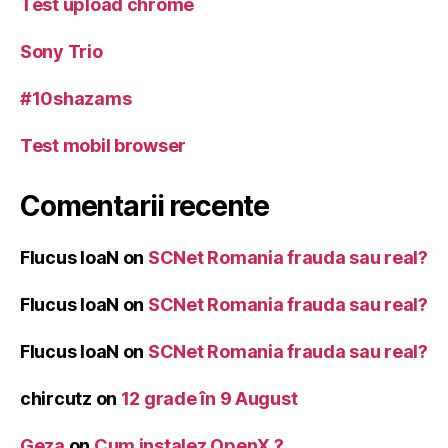
Test upload chrome
Sony Trio
#10shazams
Test mobil browser
Comentarii recente
Flucus IoaN
on
SCNet Romania frauda sau real?
Flucus IoaN
on
SCNet Romania frauda sau real?
Flucus IoaN
on
SCNet Romania frauda sau real?
chircutz
on
12 grade în 9 August
Geza
on
Cum instalez OpenX ?