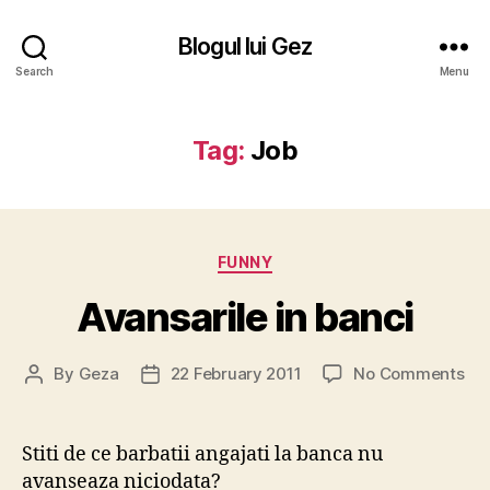
Blogul lui Gez
Search
Menu
Tag:
Job
Categories
FUNNY
Avansarile in banci
on
By
Geza
22 February 2011
No Comments
Post
Post
Ava
author
date
in
ban
Stiti de ce barbatii angajati la banca nu
avanseaza niciodata?