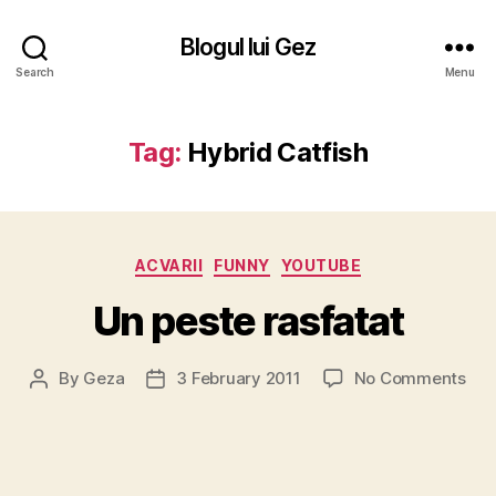
Blogul lui Gez
Search
Menu
Tag:
Hybrid Catfish
Categories
ACVARII
FUNNY
YOUTUBE
Un peste rasfatat
on
By
Geza
3 February 2011
No Comments
Post
Post
Un
author
date
pes
ras