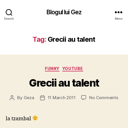
Blogul lui Gez
Search
Menu
Tag:
Grecii au talent
Categories
FUNNY
YOUTUBE
Grecii au talent
on
By
Geza
11 March 2011
No Comments
Post
Post
Greci
author
date
au
talen
la tzambal