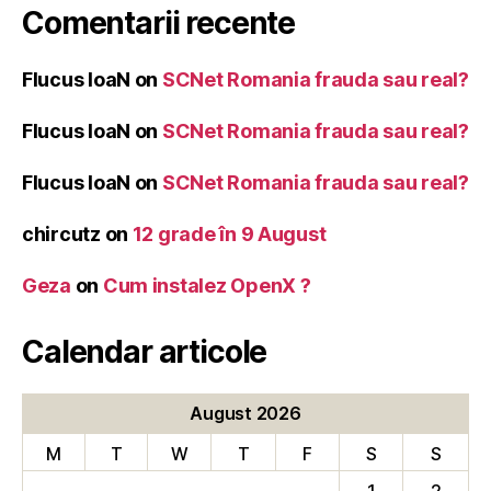
Comentarii recente
Flucus IoaN
on
SCNet Romania frauda sau real?
Flucus IoaN
on
SCNet Romania frauda sau real?
Flucus IoaN
on
SCNet Romania frauda sau real?
chircutz
on
12 grade în 9 August
Geza
on
Cum instalez OpenX ?
Calendar articole
August 2026
M
T
W
T
F
S
S
1
2