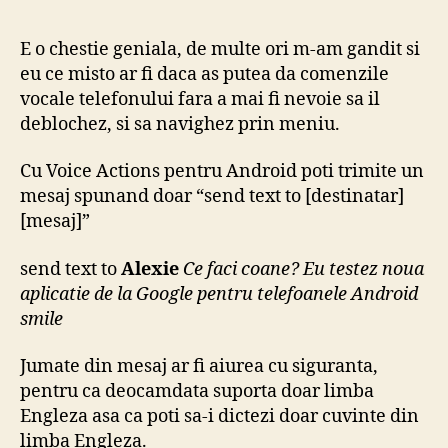
vo
de
E o chestie geniala, de multe ori m-am gandit si
la
eu ce misto ar fi daca as putea da comenzile
Go
vocale telefonului fara a mai fi nevoie sa il
pe
deblochez, si sa navighez prin meniu.
tel
cu
Cu Voice Actions pentru Android poti trimite un
An
mesaj spunand doar “send text to [destinatar]
[mesaj]”
send text to
Alexie
Ce faci coane? Eu testez noua
aplicatie de la Google pentru telefoanele Android
smile
Jumate din mesaj ar fi aiurea cu siguranta,
pentru ca deocamdata suporta doar limba
Engleza asa ca poti sa-i dictezi doar cuvinte din
limba Engleza.