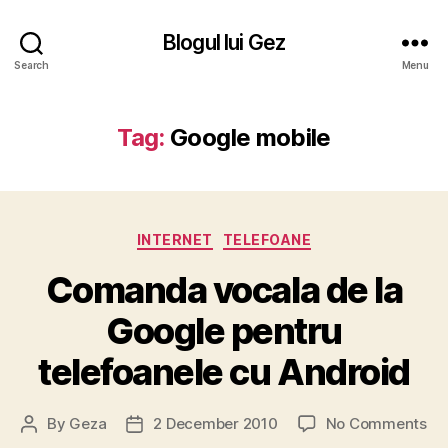
Blogul lui Gez
Search
Menu
Tag:
Google mobile
Categories
INTERNET
TELEFOANE
Comanda vocala de la
Google pentru
telefoanele cu Android
on
By
Geza
2 December 2010
No Comments
Post
Post
Co
author
date