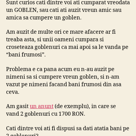
Sunt curios cati dintre voi ati cumparat vreodata
Gob
un GOBLEN, sau cati ati auzit vreun amic sau
amica sa cumpere un goblen.
Am auzit de multe ori ce mare afacere ar fi
treaba asta, si unii oameni cumpara si
croseteaza goblenuri ca mai apoi sa le vanda pe
“bani frumosi”.
Problema e ca pana acum eu n-au auzit pe
nimeni sa si cumpere vreun goblen, si n-am
vazut pe nimeni facand bani frumosi din asa
ceva.
Am gasit
un anunt
(de exemplu), in care se
vand 2 goblenuri cu 1700 RON.
Cati dintre voi ati fi dispusi sa dati atatia bani pe