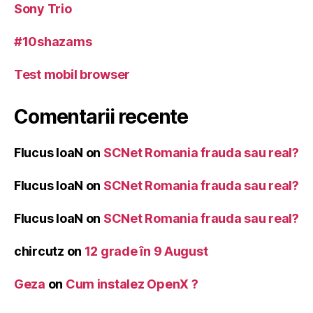
Sony Trio
#10shazams
Test mobil browser
Comentarii recente
Flucus IoaN
on
SCNet Romania frauda sau real?
Flucus IoaN
on
SCNet Romania frauda sau real?
Flucus IoaN
on
SCNet Romania frauda sau real?
chircutz
on
12 grade în 9 August
Geza
on
Cum instalez OpenX ?