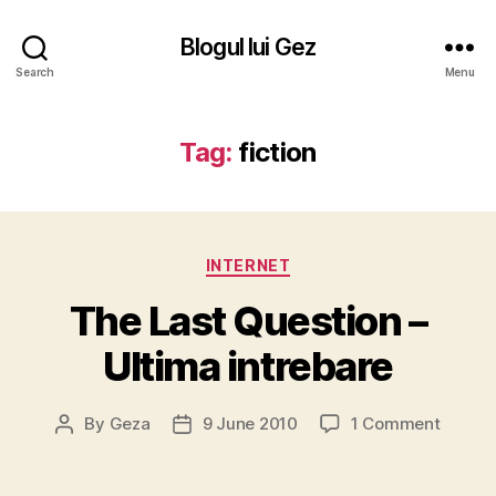
Blogul lui Gez
Search
Menu
Tag:
fiction
Categories
INTERNET
The Last Question –
Ultima intrebare
on
By
Geza
9 June 2010
1 Comment
Post
Post
The
author
date
Last
Questi