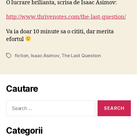
O lucrare brilianta, scrisa de Isaac Asimov:
–
Ultima
http://www.thrivenotes.com/the-last-question/
intreba
Va ia doar 10 minute sa o cititi, dar merita
efortul
fiction
,
Isaac Asimov
,
The Last Question
Tags
Cautare
Search
for:
Categorii