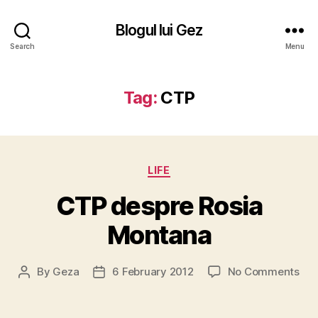
Blogul lui Gez
Search
Menu
Tag:
CTP
Categories
LIFE
CTP despre Rosia
Montana
on
By
Geza
6 February 2012
No Comments
Post
Post
CT
author
date
des
Ros