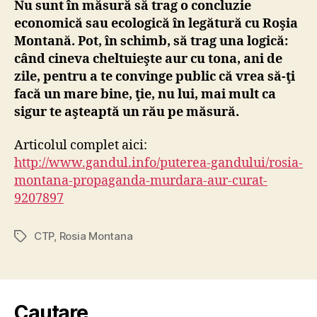
Nu sunt în măsură să trag o concluzie
Mon
economică sau ecologică în legătură cu Roşia
Montană. Pot, în schimb, să trag una logică:
când cineva cheltuieşte aur cu tona, ani de
zile, pentru a te convinge public că vrea să-ţi
facă un mare bine, ţie, nu lui, mai mult ca
sigur te aşteaptă un rău pe măsură.
Articolul complet aici:
http://www.gandul.info/puterea-gandului/rosia-
montana-propaganda-murdara-aur-curat-
9207897
CTP
,
Rosia Montana
Tags
Cautare