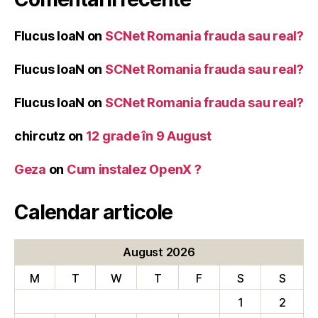
Flucus IoaN
on
SCNet Romania frauda sau real?
Flucus IoaN
on
SCNet Romania frauda sau real?
Flucus IoaN
on
SCNet Romania frauda sau real?
chircutz
on
12 grade în 9 August
Geza
on
Cum instalez OpenX ?
Calendar articole
August 2026
M
T
W
T
F
S
S
1
2