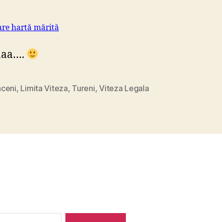
are hartă mărită
aaa….
ceni
,
Limita Viteza
,
Tureni
,
Viteza Legala