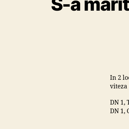
S-a marit
In 2 lo
viteza
DN 1, 
DN 1, 