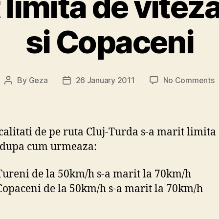
 limita de viteza
si Copaceni
o
By
Geza
26 January 2011
No Comments
Post
Post
S
author
date
a
m
l
calitati de pe ruta Cluj-Turda s-a marit limita
d
 dupa cum urmeaza:
v
i
Tureni de la 50km/h s-a marit la 70km/h
T
s
Copaceni de la 50km/h s-a marit la 70km/h
C