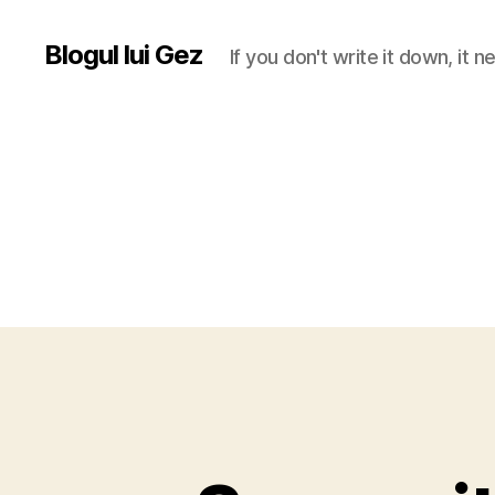
Blogul lui Gez
If you don't write it down, it