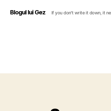
Blogul lui Gez
If you don't write it down, it