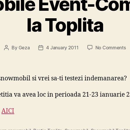
ile Event-Com
la Toplita
o
By
Geza
4 January 2011
No Comments
Post
Post
S
author
date
E
C
la
snowmobil si vrei sa-ti testezi indemanarea?
To
itia va avea loc in perioada 21-23 ianuarie 2
i
AICI