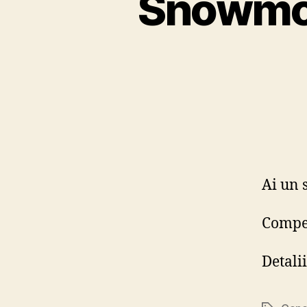
Snowmob
Ai un 
Compet
Detali