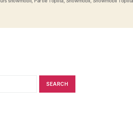
urs snowmobil
,
Partie Toplita
,
Snowmobil
,
Snowmobil Toplit