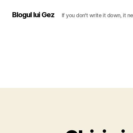
Blogul lui Gez
If you don't write it down, it