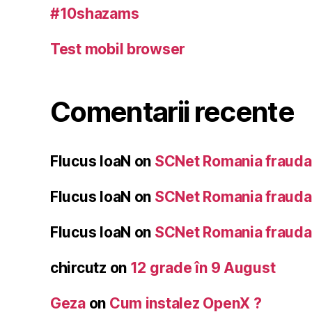
#10shazams
Test mobil browser
Comentarii recente
Flucus IoaN
on
SCNet Romania frauda 
Flucus IoaN
on
SCNet Romania frauda 
Flucus IoaN
on
SCNet Romania frauda 
chircutz
on
12 grade în 9 August
Geza
on
Cum instalez OpenX ?