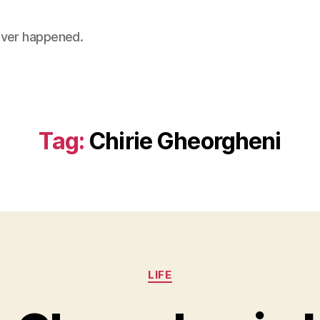
 never happened.
Tag:
Chirie Gheorgheni
Categories
LIFE