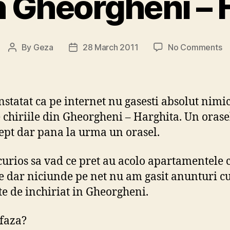
in Gheorgheni – 
o
By
Geza
28 March 2011
No Comments
Post
Post
Ch
author
date
in
G
–
statat ca pe internet nu gasesti absolut nimi
Ha
 chiriile din Gheorgheni – Harghita. Un orase
rept dar pana la urma un orasel.
urios sa vad ce pret au acolo apartamentele 
 dar niciunde pe net nu am gasit anunturi c
te de inchiriat in Gheorgheni.
 faza?