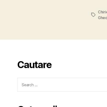
Chir
Tags
Gheo
Cautare
Search
for: