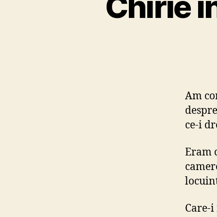
Chirie 
Am con
despre
ce-i d
Eram c
camere
locuin
Care-i