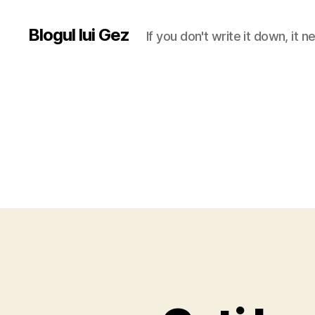
Blogul lui Gez
If you don't write it down, it