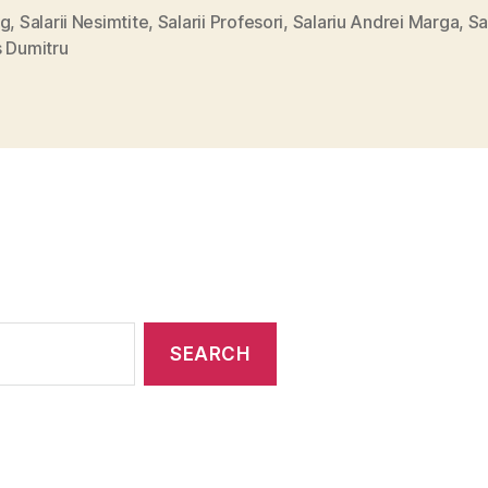
ig
,
Salarii Nesimtite
,
Salarii Profesori
,
Salariu Andrei Marga
,
Sa
s Dumitru