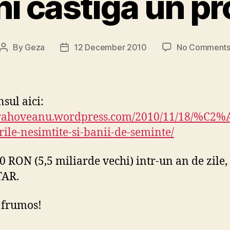
ni castiga un pr
By
Geza
12 December 2010
No Comment
Post
Post
author
date
sul aici:
//rahoveanu.wordpress.com/2010/11/18/%C2%
rile-nesimtite-si-banii-de-seminte/
0 RON (5,5 miliarde vechi) intr-un an de zile, 
AR.
 frumos!