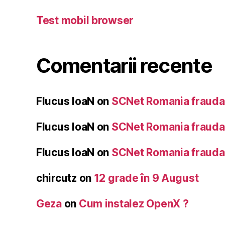
Test mobil browser
Comentarii recente
Flucus IoaN
on
SCNet Romania frauda 
Flucus IoaN
on
SCNet Romania frauda 
Flucus IoaN
on
SCNet Romania frauda 
chircutz
on
12 grade în 9 August
Geza
on
Cum instalez OpenX ?