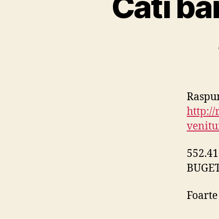
Cati ba
Raspun
http:
venitu
552.41
BUGET
Foarte