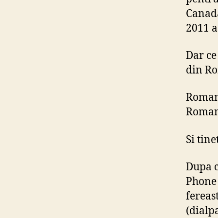
Canada
2011 a
Dar ce
din R
Romani
Romani
Si tin
Dupa ce
Phone 
fereas
(dialp