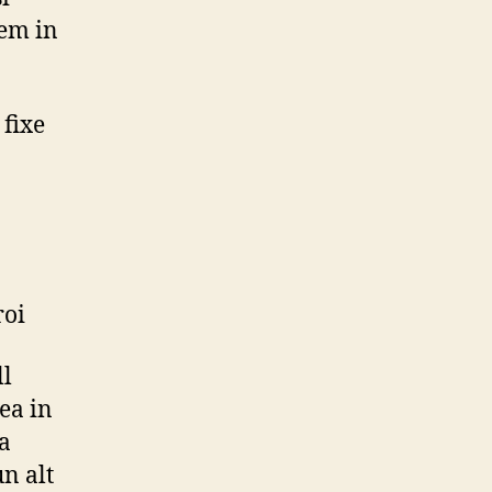
Romania?
tem in
 fixe
roi
ll
ea in
ca
n alt