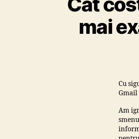
Cat cos
mai ex
Cu sig
Gmail 
Am ign
smenul
inform
pentru