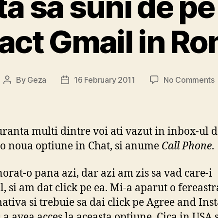
ta sa suni de pe
act Gmail in R
By
Geza
16 February 2011
No Comments
Post
Post
author
date
s
uranta multi dintre voi ati vazut in inbox-ul d
o noua optiune in Chat, si anume
Call Phone
.
orat-o pana azi, dar azi am zis sa vad care-i
, si am dat click pe ea. Mi-a aparut o fereastr
ativa si trebuie sa dai click pe Agree and Inst
i
 a avea acces la aceasta optiune. Cica in USA s