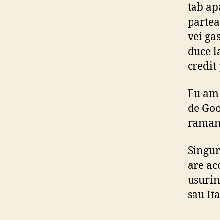
tab ap
partea
vei ga
duce l
credit
Eu am 
de Goo
raman 
Singur
are acc
usurin
sau Ita