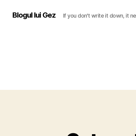
Blogul lui Gez
If you don't write it down, it