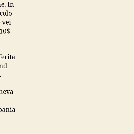
e. In
acolo
 vei
 10$
ferita
and
.
ineva
Spania