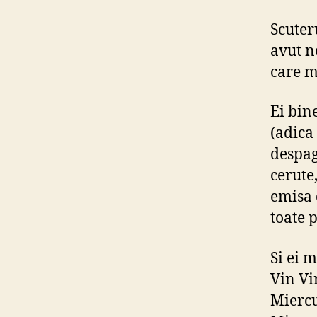
Scuter
avut n
care m
Ei bin
(adica
despag
cerute
emisa 
toate p
Si ei 
Vin Vi
Miercu