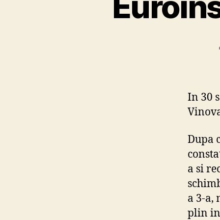
Euroins
In 30 
Vinova
Dupa ce
consta
a si re
schimb
a 3-a,
plin in