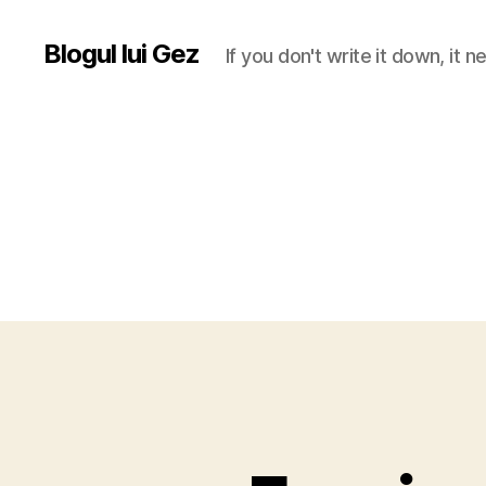
Blogul lui Gez
If you don't write it down, it