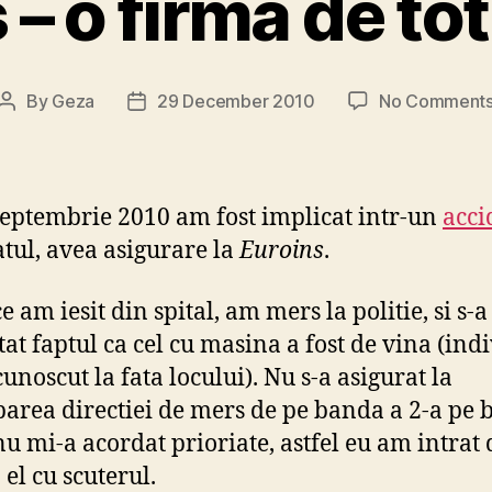
 – o firma de tot
By
Geza
29 December 2010
No Comment
Post
Post
author
date
septembrie 2010 am fost implicat intr-un
acci
tul, avea asigurare la
Euroins
.
 am iesit din spital, am mers la politie, si s-a
tat faptul ca cel cu masina a fost de vina (ind
cunoscut la fata locului). Nu s-a asigurat la
area directiei de mers de pe banda a 2-a pe
 nu mi-a acordat prioriate, astfel eu am intrat 
 el cu scuterul.