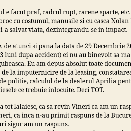
ul e facut praf, cadrul rupt, carene sparte, etc
oroc cu costumul, manusile si cu casca Nolan
i-a salvat viata, dezintegrandu-se in impact.
e, de atunci si pana la data de 29 Decembrie 
 3 luni dupa accident) ei nu au binevoit sa ma
ubeasca. Eu am depus absolut toate documen
, de la imputernicire de la leasing, constatare
de politie, calculul de la dealerul Aprilia pen
iesele ce trebuie inlocuite. Deci TOT.
ma tot lalaiesc, ca sa revin Vineri ca am un ras
neri, ca inca n-au primit raspuns de la Bucure
ri sigur am un raspuns.