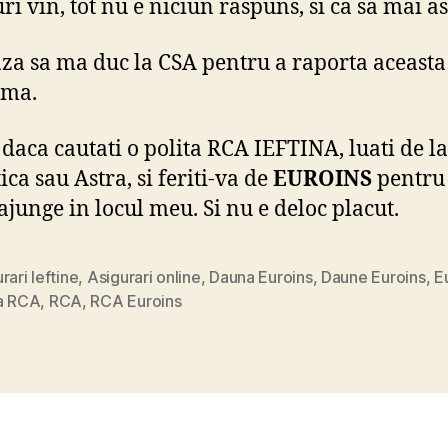
ri vin, tot nu e niciun raspuns, si ca sa mai as
a sa ma duc la CSA pentru a raporta aceasta
ema.
 daca cautati o polita RCA IEFTINA, luati de la
ca sau Astra, si feriti-va de
EUROINS
pentru
 ajunge in locul meu. Si nu e deloc placut.
rari Ieftine
,
Asigurari online
,
Dauna Euroins
,
Daune Euroins
,
E
ta RCA
,
RCA
,
RCA Euroins