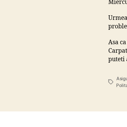
Miercu
Urmeaz
probl
Asa ca
Carpati
puteti
Asigu
Tags
Poli