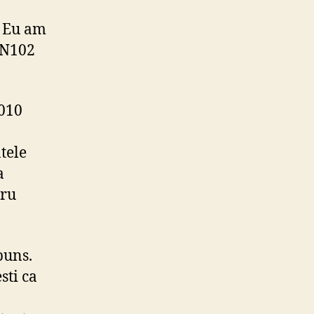
. Eu am
 N102
2010
tele
a
tru
puns.
sti ca