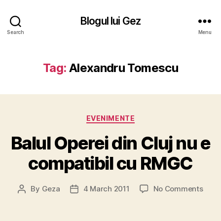
Blogul lui Gez
Search
Menu
Tag:
Alexandru Tomescu
Categories
EVENIMENTE
Balul Operei din Cluj nu e
compatibil cu RMGC
on
By
Geza
4 March 2011
No Comments
Post
Post
Balul
author
date
Oper
din