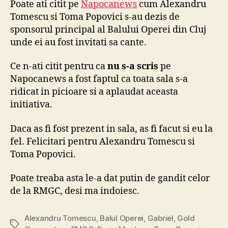
Poate ati citit pe
Napocanews
cum Alexandru
Cluj
Tomescu si Toma Popovici s-au dezis de
nu
sponsorul principal al Balului Operei din Cluj
e
unde ei au fost invitati sa cante.
compa
cu
Ce n-ati citit pentru ca
nu s-a scris
pe
RMG
Napocanews a fost faptul ca toata sala s-a
ridicat in picioare si a aplaudat aceasta
initiativa.
Daca as fi fost prezent in sala, as fi facut si eu la
fel. Felicitari pentru Alexandru Tomescu si
Toma Popovici.
Poate treaba asta le-a dat putin de gandit celor
de la RMGC, desi ma indoiesc.
Alexandru Tomescu
,
Balul Operei
,
Gabriel
,
Gold
Tags