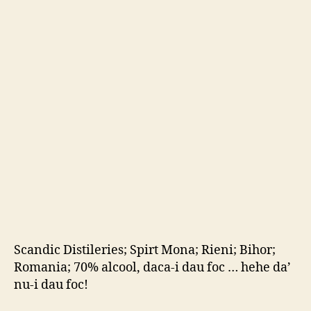
Mo
–
Pur
Ro
Scandic Distileries; Spirt Mona; Rieni; Bihor;
Romania; 70% alcool, daca-i dau foc … hehe da’
nu-i dau foc!