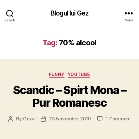
Blogul lui Gez
Search
Menu
Tag:
70% alcool
Categories
FUNNY
YOUTUBE
Scandic – Spirt Mona –
Pur Romanesc
on
By
Geza
23 November 2010
1 Comment
Post
Post
Sca
author
date
–
Spir