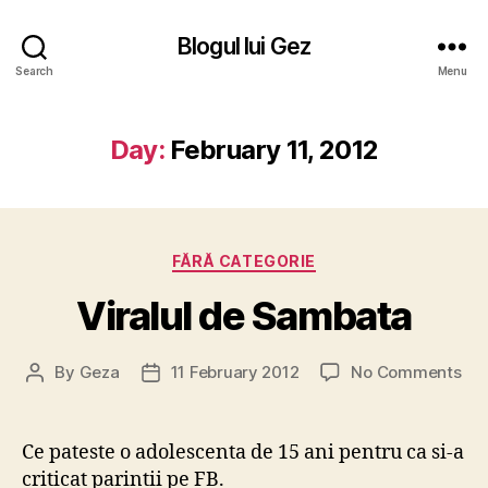
Blogul lui Gez
Search
Menu
Day:
February 11, 2012
Categories
FĂRĂ CATEGORIE
Viralul de Sambata
on
By
Geza
11 February 2012
No Comments
Post
Post
Vir
author
date
de
Sa
Ce pateste o adolescenta de 15 ani pentru ca si-a
criticat parintii pe FB.