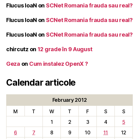
Flucus IoaN
on
SCNet Romania frauda sau real?
Flucus IoaN
on
SCNet Romania frauda sau real?
Flucus IoaN
on
SCNet Romania frauda sau real?
chircutz
on
12 grade în 9 August
Geza
on
Cum instalez OpenX ?
Calendar articole
February 2012
M
T
W
T
F
S
S
1
2
3
4
5
6
7
8
9
10
11
12