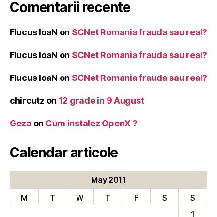
Comentarii recente
Flucus IoaN
on
SCNet Romania frauda sau real?
Flucus IoaN
on
SCNet Romania frauda sau real?
Flucus IoaN
on
SCNet Romania frauda sau real?
chircutz
on
12 grade în 9 August
Geza
on
Cum instalez OpenX ?
Calendar articole
May 2011
M
T
W
T
F
S
S
1