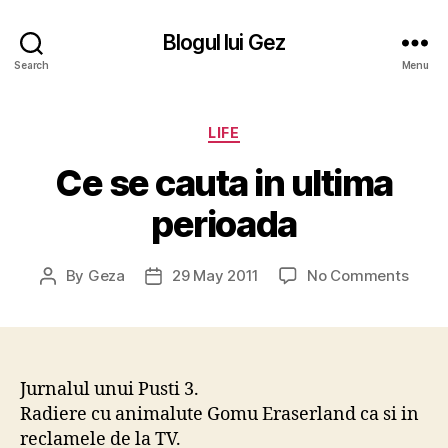
Blogul lui Gez
Search
Menu
Categories
LIFE
Ce se cauta in ultima
perioada
on
By
Geza
29 May 2011
No Comments
Post
Post
Ce
author
date
se
caut
in
ultim
Jurnalul unui Pusti 3.
perio
Radiere cu animalute Gomu Eraserland ca si in
reclamele de la TV.