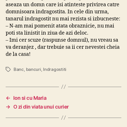
aseaza un domn care isi atinteste privirea catre
domnisoara indragostita. In cele din urma,
tanarul indragostit nu mai rezista si izbucneste:
– N-am mai pomenit atata obraznicie, nu mai
poti sta linistit in ziua de azi deloc.
– Imi cer scuze (raspunse domnul), nu vreau sa
va deranjez , dar trebuie sa ii cer nevestei cheia
de la casa!
Banc
,
bancuri
,
Indragostiti
Tags
←
Ion si cu Maria
→
O zi din viata unui curier