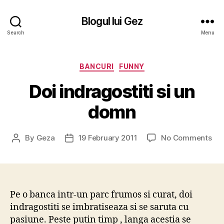
Blogul lui Gez
Search
Menu
Categories
BANCURI
FUNNY
Doi indragostiti si un
domn
on
By
Geza
19 February 2011
No Comments
Post
Post
Doi
author
date
ind
si
un
do
Pe o banca intr-un parc frumos si curat, doi
indragostiti se imbratiseaza si se saruta cu
pasiune. Peste putin timp , langa acestia se