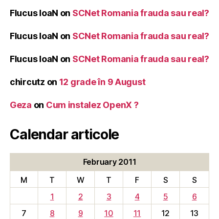
Flucus IoaN
on
SCNet Romania frauda sau real?
Flucus IoaN
on
SCNet Romania frauda sau real?
Flucus IoaN
on
SCNet Romania frauda sau real?
chircutz
on
12 grade în 9 August
Geza
on
Cum instalez OpenX ?
Calendar articole
February 2011
M
T
W
T
F
S
S
1
2
3
4
5
6
7
8
9
10
11
12
13